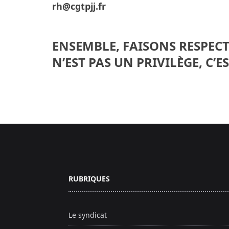
rh@cgtpjj.fr
ENSEMBLE, FAISONS RESPECT
N’EST PAS UN PRIVILÈGE, C’E
Pied de page
RUBRIQUES
Le syndicat