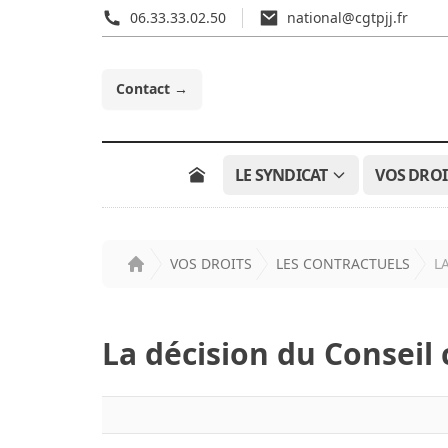
06.33.33.02.50
national@cgtpjj.fr
Contact
→
LE SYNDICAT
VOS DROI
VOS DROITS
LES CONTRACTUELS
L
Accueil
La décision du Conseil 