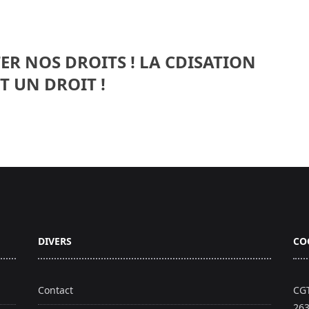
ER NOS DROITS ! LA CDISATION
ST UN DROIT !
DIVERS
CO
Contact
CGT
263