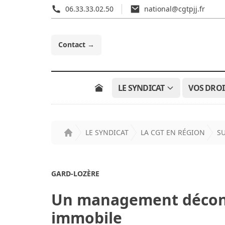
06.33.33.02.50
national@cgtpjj.fr
Contact
→
LE SYNDICAT
VOS DROI
LE SYNDICAT
LA CGT EN RÉGION
S
Accueil
GARD-LOZÈRE
Un management déconn
immobile