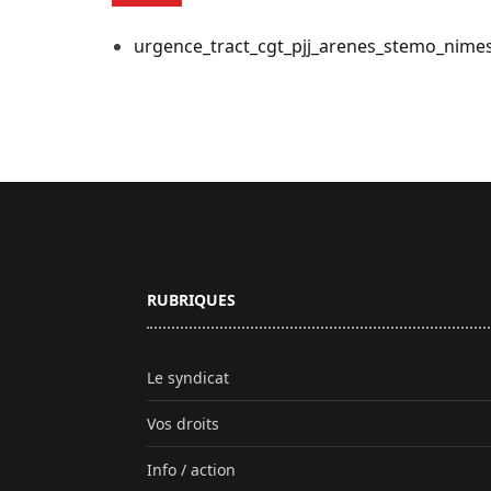
urgence_tract_cgt_pjj_arenes_stemo_nime
Pied de page
RUBRIQUES
Le syndicat
Vos droits
Info / action