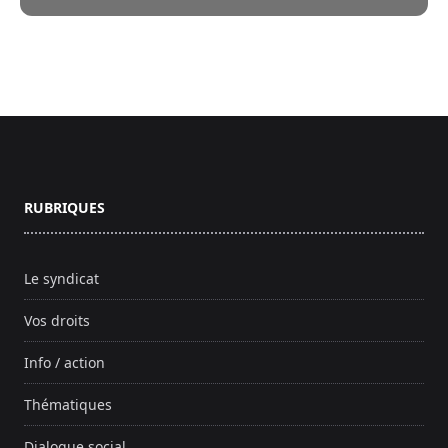
Pied de page
RUBRIQUES
Le syndicat
Vos droits
Info / action
Thématiques
Dialogue social